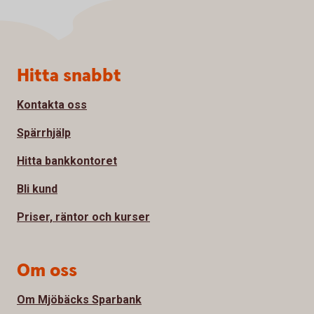
Sidfot
Hitta snabbt
Kontakta oss
Spärrhjälp
Hitta bankkontoret
Bli kund
Priser, räntor och kurser
Om oss
Om Mjöbäcks Sparbank