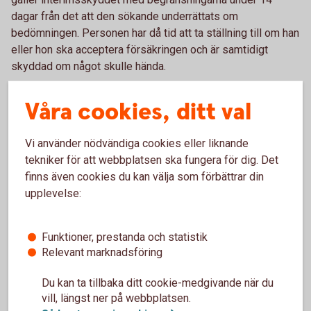
dagar från det att den sökande underrättats om
bedömningen. Personen har då tid att ta ställning till om han
eller hon ska acceptera försäkringen och är samtidigt
skyddad om något skulle hända.
Våra cookies, ditt val
Fullt arbetsför
Fullt arbetsför är det enklaste hälsoprövningssättet, det
Vi använder nödvändiga cookies eller liknande
används för grupper av anställda eller i speciella
tekniker för att webbplatsen ska fungera för dig. Det
pensionsplaner.
finns även cookies du kan välja som förbättrar din
upplevelse:
I ett företag där minst 5 personer i företaget ansluts till
Swedbank Pensionsplan, räcker det normalt med att
arbetsgivaren intygar fullt arbetsför för de anställda.
Funktioner, prestanda och statistik
Försäkringsskyddet börjar då gälla från och med dagen
Relevant marknadsföring
efter att ansökan skickats in.
Du kan ta tillbaka ditt cookie-medgivande när du
vill, längst ner på webbplatsen.