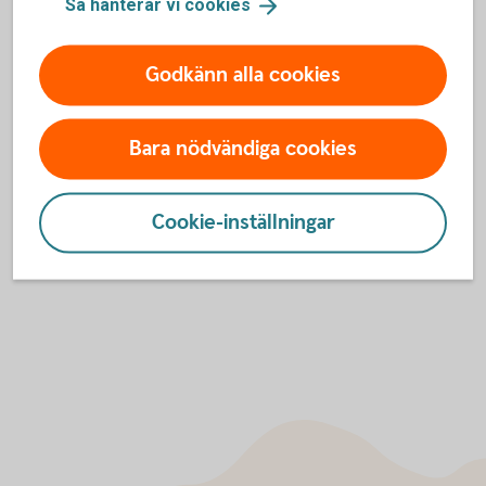
Så hanterar vi
cookies
Regler för
hälsoprövning
Godkänn alla cookies
För att se detta innehåll behöver du först
Bara nödvändiga cookies
godkänna cookies för Funktioner, prestanda
och statistik.
Inställningar för cookies
Cookie-inställningar