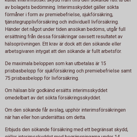
av bolagets bedömning. Interimsskyddet gäller sökta
förmåner i form av premiebefrielse, sjukförsäkring,
tjänstegrupplivförsäkring och individuell livförsäkring.
Händer det något under tiden ansökan bedöms, utgår full
ersättning från dessa försäkringar oavsett resultatet av
hälsoprövningen. Ett krav är dock att den sökande eller
arbetsgivaren intygat att den sökande är fullt arbetsför.
De maximala beloppen som kan utbetalas är 15
prisbasbelopp för sjukförsäkring och premiebefrielse samt
75 prisbasbelopp för livförsäkring.
Om hälsan blir godkänd ersätts interimsskyddet
omedelbart av det sökta försäkringsskyddet.
Om den sökande får avslag, upphör interimsförsäkringen
när han eller hon underrättas om detta.
Erbjuds den sökande försäkring med ett begränsat skydd,
gäller interimsskyddet med begränsningarna under 14